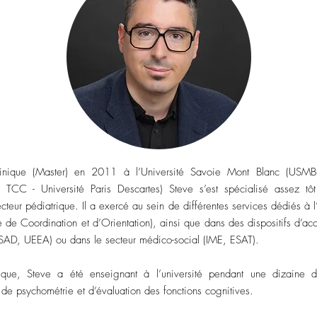
inique (Master) en 2011 à l’Université Savoie Mont Blanc (USMB)
CC - Université Paris Descartes) Steve s’est spécialisé assez t
ur pédiatrique. Il a exercé au sein de différentes services dédiés à l
me de Coordination et d’Orientation), ainsi que dans des dispositifs d’
SSAD, UEEA) ou dans le secteur médico-social (IME, ESAT).
nique, Steve a été enseignant à l’université pendant une dizaine 
 de psychométrie et d’évaluation des fonctions cognitives.