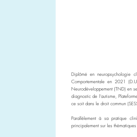
Diplômé en neuropsychologie cl
Comportementale en 2021 (D.U T
Neurodéveloppement (TND) en secte
diagnostic de l’autisme, Platefor
ce soit dans le droit commun (SE
Parallèlement à sa pratique cli
principalement sur les thématiques