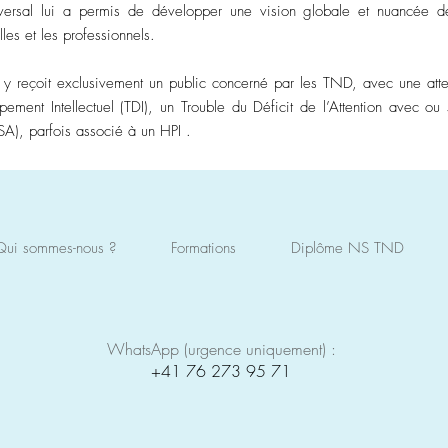
sversal lui a permis de développer une vision globale et nuancée d
les et les professionnels.
l y reçoit exclusivement un public concerné par les TND, avec une atten
ement Intellectuel (TDI), un Trouble du Déficit de l’Attention avec o
SA), parfois associé à un HPI .
Qui sommes-nous ?
Formations
Diplôme NS TND
WhatsApp (urgence uniquement) :
+41 76 273 95 71