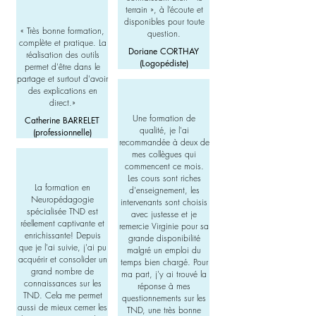
terrain », à l’écoute et
disponibles pour toute
«
Très bonne formation,
question.
complète et pratique. La
Doriane CORTHAY
réalisation des outils
(Logopédiste)
permet d'être dans le
partage et surtout d'avoir
des explications en
direct.
»
Une formation de
Catherine BARRELET
qualité, je l'ai
(professionnelle)
recommandée à deux de
mes collègues qui
commencent ce mois.
Les cours sont riches
La formation en
d'enseignement, les
Neuropédagogie
intervenants sont choisis
spécialisée TND est
avec justesse et je
réellement captivante et
remercie Virginie pour sa
enrichissante! Depuis
grande disponibilité
que je l'ai suivie, j'ai pu
malgré un emploi du
acquérir et consolider un
temps bien chargé. Pour
grand nombre de
ma part, j'y ai trouvé la
connaissances sur les
réponse à mes
TND. Cela me permet
questionnements sur les
aussi de mieux cerner les
TND, une très bonne