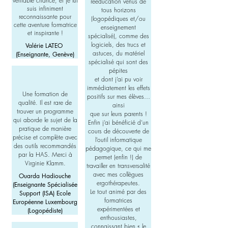
véritable chance, et je lui
rééducation venus de
suis infiniment
tous horizons
reconnaissante pour
(logopédiques et/ou
cette aventure formatrice
enseignement
et inspirante !
spécialisé), comme des
logiciels, des trucs et
Valérie LATEO
astuces, du matériel
(Enseignante, Genève)
spécialisé qui sont des
pépites
et dont j’ai pu voir
immédiatement les effets
Une formation de
positifs sur mes élèves…
qualité. Il est rare de
ainsi
trouver un programme
que sur leurs parents !
qui aborde le sujet de la
Enfin j’ai bénéficié d’un
pratique de manière
cours de découverte de
précise et complète avec
l’outil informatique
des outils recommandés
pédagogique, ce qui me
par la HAS. Merci à
permet (enfin !) de
Virginie Klamm.
travailler en transversalité
avec mes collègues
Ouarda Hadiouche
ergothérapeutes.
(Enseignante Spécialisée
Le tout animé par des
Support (ISA) Ecole
formatrices
Européenne Luxembourg
expérimentées et
(Logopédiste)
enthousiastes,
connaissant bien « le