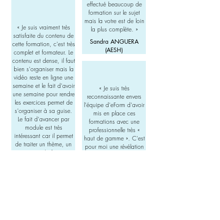
effectué beaucoup de
formation sur le sujet
mais la votre est de loin
«
Je suis vraiment très
la plus complète. »
satisfaite du contenu de
Sandra ANGUERA
cette formation, c'est très
(AESH)
complet et formateur. Le
contenu est dense, il faut
bien s'organiser mais la
vidéo reste en ligne une
semaine et le fait d'avoir
« Je suis très
une semaine pour rendre
reconnaissante envers
les exercices permet de
l'équipe d'eForm d'avoir
s'organiser à sa guise.
mis en place ces
Le fait d'avancer par
formations avec une
module est très
professionnelle très «
intéressant car il permet
haut de gamme ». C'est
de traiter un thème, un
pour moi une révélation
aspect à la fois et
tant sur le plan
d'approfondir si on le
intellectuel qu'humain. Je
souhaite de notre côté
suis d'accord avec tous
L'ensemble du groupe
les commentaires de mes
ainsi que Virginie sont
« camarades de groupe
tous bienveillants.
»
». Il y a une telle richesse
dans les échanges. Il est
Rebecca FRENET
vrai que cela demande
(enseignante spécialisée)