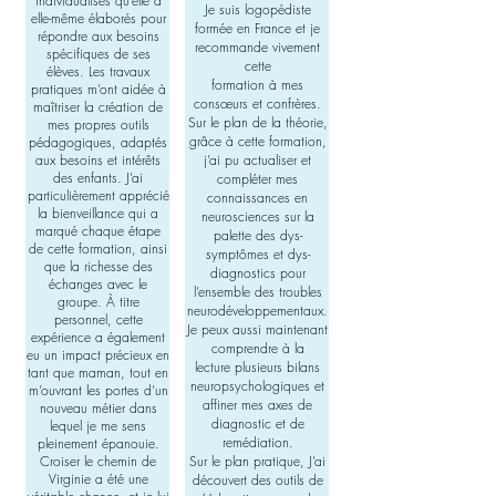
individualisés qu’elle a
Je suis logopédiste
elle-même élaborés pour
formée en France et je
répondre aux besoins
recommande vivement
spécifiques de ses
cette
élèves. Les travaux
formation à mes
pratiques m’ont aidée à
consœurs et confrères.
maîtriser la création de
Sur le plan de la théorie,
mes propres outils
grâce à cette formation,
pédagogiques, adaptés
aux besoins et intérêts
j’ai pu actualiser et
des enfants. J’ai
compléter mes
particulièrement apprécié
connaissances en
la bienveillance qui a
neurosciences sur la
marqué chaque étape
palette des dys-
de cette formation, ainsi
symptômes et dys-
que la richesse des
diagnostics pour
échanges avec le
l’ensemble des troubles
groupe. À titre
neurodéveloppementaux.
personnel, cette
Je peux aussi maintenant
expérience a également
comprendre à la
eu un impact précieux en
lecture plusieurs bilans
tant que maman, tout en
neuropsychologiques et
m’ouvrant les portes d’un
affiner mes axes de
nouveau métier dans
diagnostic et de
lequel je me sens
remédiation.
pleinement épanouie.
Croiser le chemin de
Sur le plan pratique, J’ai
Virginie a été une
découvert des outils de