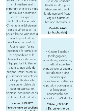
évaluations demandent
TSA et qui souhaite
un investissement
bénéficier d'apports
important et intense mais
théoriques et d'outils
j'adore leur orientation
fondamentaux! Merci
vers la pratique et
Virginie Klamm et
l'utilisation immédiate.
l'équipe d'eeform.
»
On entre immédiatement
Marielle MAS
dans le vif du sujet. La
(orthophoniste)
possibilité de visionner la
capsule pendant une
semaine est un vrai plus.
Pour le reste, j'aime
beaucoup la formule et
«
Cocktail explosif
la disponibilité et la
(pédagogique,
bienveillance de toute
scientifique, existentiel,
l'équipe, tant la tienne,
...) mêlant expertise,
Virginie, que celle du
engagement et énergie
support. Pour l'essentiel,
revitalisante ! Une
je suis super contente de
pneumatique
faire partie de cette
dynamisante ficelée par
aventure et pleine de
la passion contagieuse
reconnaissance: on
et l'élégance
apprend beaucoup et on
conceptuelle des
échange tout autant.»
animatrices. MERCI !
»
Sandre EL-KERDY
Olivier JORAND
( Intervenante en soutiens
( Dr. université de