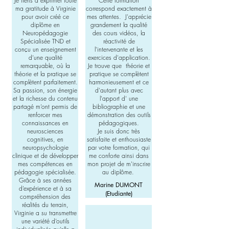
Je tiens à exprimer toute
Cette formation
ma gratitude à Virginie
correspond exactement à
pour avoir créé ce
mes attentes. J'apprécie
diplôme en
grandement la qualité
Neuropédagogie
des cours vidéos, la
Spécialisée TND et
réactivité de
conçu un enseignement
l'intervenante et les
d’une qualité
exercices d'application.
remarquable, où la
Je trouve que théorie et
théorie et la pratique se
pratique se complètent
complètent parfaitement.
harmonieusement et ce
Sa passion, son énergie
d'autant plus avec
et la richesse du contenu
l'apport d' une
partagé m’ont permis de
bibliographie et une
renforcer mes
démonstration des outils
connaissances en
pédagogiques.
neurosciences
Je suis donc très
cognitives, en
satisfaite et enthousiaste
neuropsychologie
par votre formation, qui
clinique et de développer
me conforte ainsi dans
mes compétences en
mon projet de m'inscrire
pédagogie spécialisée.
au diplôme.
Grâce à ses années
Marine DUMONT
d’expérience et à sa
(Etudiante)
compréhension des
réalités du terrain,
Virginie a su transmettre
une variété d’outils