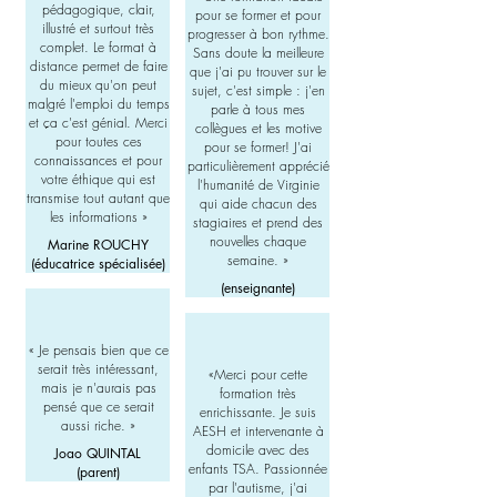
pédagogique, clair,
pour se former et pour
illustré et surtout très
progresser à bon rythme.
complet. Le format à
Sans doute la meilleure
distance permet de faire
que j'ai pu trouver sur le
du mieux qu'on peut
sujet, c'est simple : j'en
malgré l'emploi du temps
parle à tous mes
et ça c'est génial. Merci
collègues et les motive
pour toutes ces
pour se former! J'ai
connaissances et pour
particulièrement apprécié
votre éthique qui est
l'humanité de Virginie
transmise tout autant que
qui aide chacun des
les informations »
stagiaires et prend des
nouvelles chaque
Marine ROUCHY
semaine. »
(éducatrice spécialisée)
(enseignante)
«
Je pensais bien que ce
serait très intéressant,
«Merci pour cette
mais je n'aurais pas
formation très
pensé que ce serait
enrichissante. Je suis
aussi riche
. »
AESH et intervenante à
domicile avec des
Joao QUINTAL
enfants TSA. Passionnée
(parent)
par l'autisme, j'ai