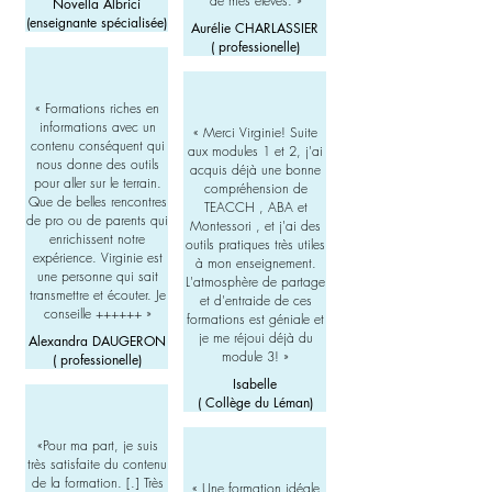
de mes élèves.
»
Novella Albrici
(enseignante spécialisée)
Aurélie CHARLASSIER
( professionelle)
«
Formations riches en
informations avec un
«
Merci Virginie! Suite
contenu conséquent qui
aux modules 1 et 2, j'ai
nous donne des outils
acquis déjà une bonne
pour aller sur le terrain.
compréhension de
Que de belles rencontres
TEACCH , ABA et
de pro ou de parents qui
Montessori , et j'ai des
enrichissent notre
outils pratiques très utiles
expérience. Virginie est
à mon enseignement.
une personne qui sait
L'atmosphère de partage
transmettre et écouter. Je
et d'entraide de ces
conseille ++++++
»
formations est géniale et
je me réjoui déjà du
Alexandra DAUGERON
module 3!
»
( professionelle)
Isabelle
( Collège du Léman)
«Pour ma part, je suis
très satisfaite du contenu
de la formation. [.] Très
« Une formation idéale