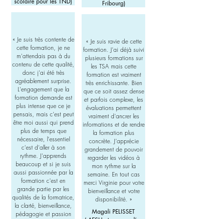
scolaire pour les TND)
Fribourg)
« Je suis très contente de
« Je suis ravie de cette
cette formation, je ne
formation. J'ai déjà suivi
m'attendais pas à du
plusieurs formations sur
contenu de cette qualité,
les TSA mais cette
donc j'ai été très
formation est vraiment
agréablement surprise.
très enrichissante. Bien
L'engagement que la
que ce soit assez dense
formation demande est
et parfois complexe, les
plus intense que ce je
évaluations permettent
pensais, mais c'est peut
vraiment d'ancrer les
être moi aussi qui prend
informations et de rendre
plus de temps que
la formation plus
nécessaire, l'essentiel
concrète. J'apprécie
c'est d'aller à son
grandement de pouvoir
rythme. J'apprends
regarder les vidéos à
beaucoup et si je suis
mon rythme sur la
aussi passionnée par la
semaine. En tout cas
formation c'est en
merci Virginie pour votre
grande partie par les
bienveillance et votre
qualités de la formatrice,
disponibilité. »
la clarté, bienveillance,
Magali PELISSET
pédagogie et passion