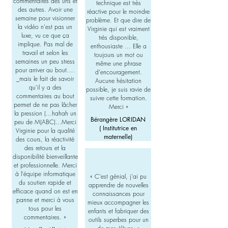
commentaires des uns et
technique est très
des autres. Avoir une
réactive pour le moindre
semaine pour visionner
problème. Et que dire de
la vidéo n'est pas un
Virginie qui est vraiment
luxe, vu ce que ça
très disponible,
implique. Pas mal de
enthousiaste ... Elle a
travail et selon les
toujours un mot ou
semaines un peu stress
même une phrase
pour arriver au bout.…
d'encouragement.
_mais le fait de savoir
Aucune hésitation
qu'il y a des
possible, je suis ravie de
commentaires au bout
suivre cette formation.
permet de ne pas lâcher
Merci »
la pression (...hahah un
Bérangère LORIDAN
peu de M(ABC)...Merci
( Institutrice en
Virginie pour la qualité
maternelle)
des cours, la réactivité
des retours et la
disponibilité bienveillante
et professionnelle. Merci
à l'équipe informatique
«
C'est génial, j'ai pu
du soutien rapide et
apprendre de nouvelles
efficace quand on est en
connaissances pour
panne et merci à vous
mieux accompagner les
tous pour les
enfants et fabriquer des
commentaires. »
outils superbes pour un