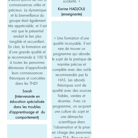
scolarité.
»
connaissances utiles et
Karine HADJOUJ
précieux. La dynamique
(enseignante)
et la bienveillance du
groupe était également
très appréciable, et il est
vrai que le présentiel
rendait le lien plus
«
Une formation d'une
tangible et accueillant.
qualité incroyable. Il est
En clair, la formation est
rare de trouver un
d'une grande qualité et
programme qui aborde
je recommande à 100 %
le sujet de la pratique de
à toutes les personnes
manière précise et
désireuses d'approfondir
complète avec des outils
leurs connaissances
recommandés par la
théoriques et concrètes
HAS. Les abords
dans les TND!
théoriques sont de
qualité avec des sources
Sarah
fiables, variées et
(Intervenante en
récentes. Avec ce
éducation spécialisée
programme, on acquiert
dans les troubles
une culture du sujet et
d’apprentissage et du
une démarche
comportement)
scientifique dans
l'observation et la prise
en charge des personnes
avec TSA. Pour ce qui