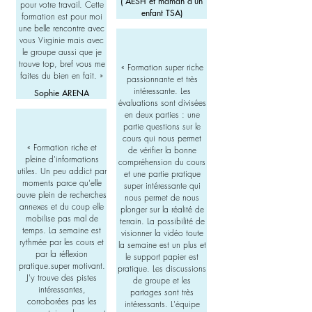
( AESH et maman d’un
pour votre travail. Cette
enfant TSA)
formation est pour moi
une belle rencontre avec
vous Virginie mais avec
le groupe aussi que je
trouve top, bref vous me
« Formation super riche
faites du bien en fait. »
passionnante et très
intéressante. Les
Sophie ARENA
évaluations sont divisées
en deux parties : une
partie questions sur le
cours qui nous permet
« Formation riche et
de vérifier la bonne
pleine d'informations
compréhension du cours
utiles. Un peu addict par
et une partie pratique
moments parce qu'elle
super intéressante qui
ouvre plein de recherches
nous permet de nous
annexes et du coup elle
plonger sur la réalité de
mobilise pas mal de
terrain. La possibilité de
temps. La semaine est
visionner la vidéo toute
rythmée par les cours et
la semaine est un plus et
par la réflexion
le support papier est
pratique.super motivant.
pratique. Les discussions
J'y trouve des pistes
de groupe et les
intéressantes,
partages sont très
corroborées pas les
intéressants. L'équipe