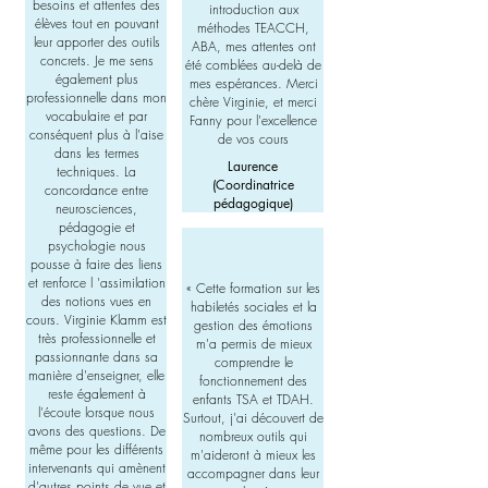
besoins et attentes des
introduction aux
élèves tout en pouvant
méthodes TEACCH,
leur apporter des outils
ABA, mes attentes ont
concrets. Je me sens
été comblées au-delà de
également plus
mes espérances. Merci
professionnelle dans mon
chère Virginie, et merci
vocabulaire et par
Fanny pour l'excellence
conséquent plus à l'aise
de vos cours
dans les termes
Laurence
techniques. La
(Coordinatrice
concordance entre
pédagogique)
neurosciences,
pédagogie et
psychologie nous
pousse à faire des liens
et renforce l 'assimilation
«
Cette formation sur les
des notions vues en
habiletés sociales et la
cours. Virginie Klamm est
gestion des émotions
très professionnelle et
m'a permis de mieux
passionnante dans sa
comprendre le
manière d'enseigner, elle
fonctionnement des
reste également à
enfants TSA et TDAH.
l'écoute lorsque nous
Surtout, j'ai découvert de
avons des questions. De
nombreux outils qui
même pour les différents
m'aideront à mieux les
intervenants qui amènent
accompagner dans leur
d'autres points de vue et