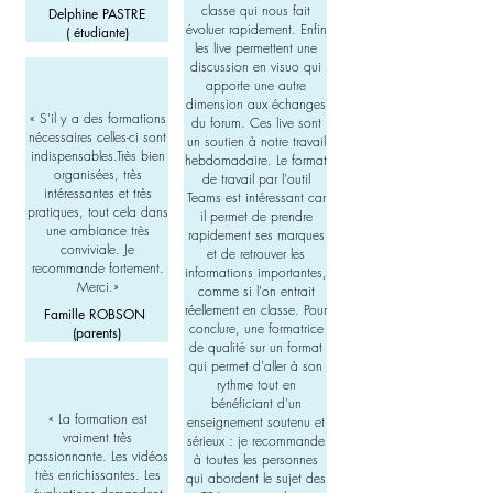
classe qui nous fait
Delphine PASTRE
évoluer rapidement. Enfin
( étudiante)
les live permettent une
discussion en visuo qui
apporte une autre
dimension aux échanges
«
S'il y a des formations
du forum. Ces live sont
nécessaires celles-ci sont
un soutien à notre travail
indispensables.Très bien
hebdomadaire. Le format
organisées, très
de travail par l'outil
intéressantes et très
Teams est intéressant car
pratiques, tout cela dans
il permet de prendre
une ambiance très
rapidement ses marques
conviviale. Je
et de retrouver les
recommande fortement.
informations importantes,
Merci.
»
comme si l'on entrait
réellement en classe. Pour
Famille ROBSON
conclure, une formatrice
(parents)
de qualité sur un format
qui permet d'aller à son
rythme tout en
bénéficiant d'un
« La formation est
enseignement soutenu et
vraiment très
sérieux : je recommande
passionnante. Les vidéos
à toutes les personnes
très enrichissantes. Les
qui abordent le sujet des