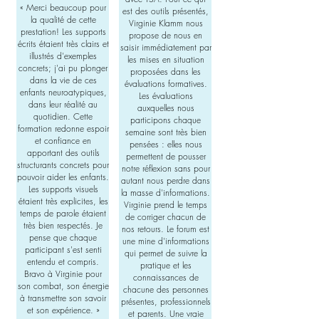
«
Merci beaucoup pour
est des outils présentés,
la qualité de cette
Virginie Klamm nous
prestation! Les supports
propose de nous en
écrits étaient très clairs et
saisir immédiatement par
illustrés d'exemples
les mises en situation
concrets; j'ai pu plonger
proposées dans les
dans la vie de ces
évaluations formatives.
enfants neuroatypiques,
Les évaluations
dans leur réalité au
auxquelles nous
quotidien. Cette
participons chaque
formation redonne espoir
semaine sont très bien
et confiance en
pensées : elles nous
apportant des outils
permettent de pousser
structurants concrets pour
notre réflexion sans pour
pouvoir aider les enfants.
autant nous perdre dans
Les supports visuels
la masse d'informations.
étaient très explicites, les
Virginie prend le temps
temps de parole étaient
de corriger chacun de
très bien respectés. Je
nos retours. Le forum est
pense que chaque
une mine d'informations
participant s'est senti
qui permet de suivre la
entendu et compris.
pratique et les
Bravo à Virginie pour
connaissances de
son combat, son énergie
chacune des personnes
à transmettre son savoir
présentes, professionnels
et son expérience.
»
et parents. Une vraie