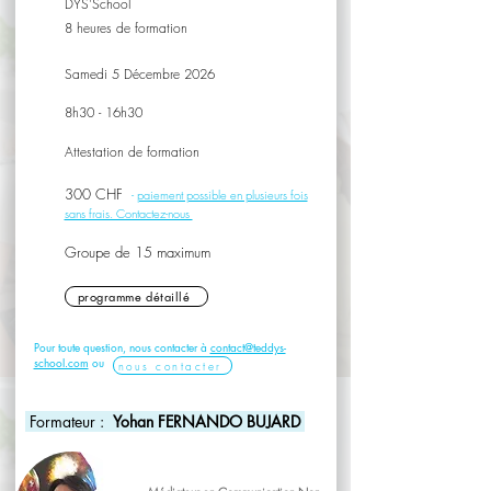
DYS'School
8 heures de formation
Samedi 5 Décembre 2026
8h30 - 16h30
Attestation de formation
300 CHF
-
paiement possible en plusieurs fois
sans frais. Contactez-nous
Groupe de 15 maximum
programme détaillé
Pour toute question, nous contacter à
contact@teddys-
school.com
ou
nous contacter
Formateur :
Yohan FERNANDO BUJARD