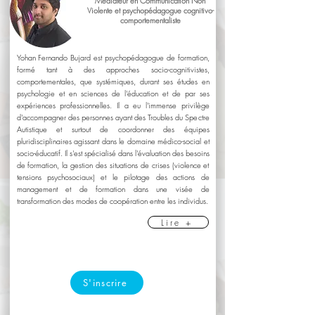
Médiateur en Communication Non
Violente et psychopédagogue cognitivo-
comportementaliste
Yohan Fernando Bujard est psychopédagogue de formation,
formé tant à des approches socio-cognitivistes,
comportementales, que systémiques, durant ses études en
psychologie et en sciences de l'éducation et de par ses
expériences professionnelles. Il a eu l'immense privilège
d'accompagner des personnes ayant des Troubles du Spectre
Autistique et surtout de coordonner des équipes
pluridisciplinaires agissant dans le domaine médico-social et
socio-éducatif. Il s'est spécialisé dans l'évaluation des besoins
de formation, la gestion des situations de crises (violence et
tensions psychosociaux) et le pilotage des actions de
management et de formation dans une visée de
transformation des modes de coopération entre les individus.
Lire +
S'inscrire