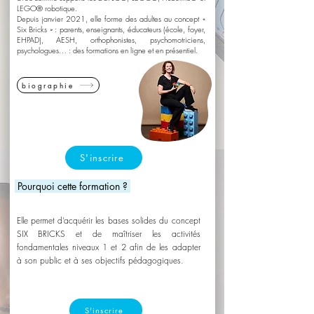
LEGO® robotique.
Depuis janvier 2021, elle forme des adultes au concept «
Six Bricks » : parents, enseignants, éducateurs (école, foyer,
EHPAD), AESH, orthophonistes, psychomotriciens,
psychologues… : des formations en ligne et en présentiel.
biographie
S'inscrire
Pourquoi cette formation ?
Elle permet d’acquérir les bases solides du concept
SIX BRICKS et de maîtriser les activités
fondamentales niveaux 1 et 2 afin de les adapter
à son public et à ses objectifs pédagogiques.
S'inscrire