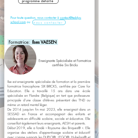
programme détaillé
Pour toute question, nous contacter à
contact@teddys-
school.com
ou
nous contacter
Formatrice:
Ilses VAESEN
Enseignante Spécialisée et Formatrice
certifiée Six Bricks
Ilse est enseignante spécialisée de formation et la première
formatrice francophone SIX BRICKS, certifiée par Care for
Education.
Elle a travaillé 15 ans dans une école
spécialisée en Flandre (Belgique) en tant que professeure
principale d’une classe d’élèves présentant des TND ou
même un retard mental léger.
De 2014 jusqu’en fin mai 2023, elle enseignait dans un
SESSAD en France et accompagnait des enfants et
adolescents en difficulté scolaire, sociale et éducative. Elle
conseillait également leurs enseignants, AESH et parents.
Début 2019, elle a fondé « Royaume des Briques® ». Elle
organise des ateliers d’apprentissage scolaire et éducatif
avec comme supports les DUPLO®, LEGO®, Hubelino® et