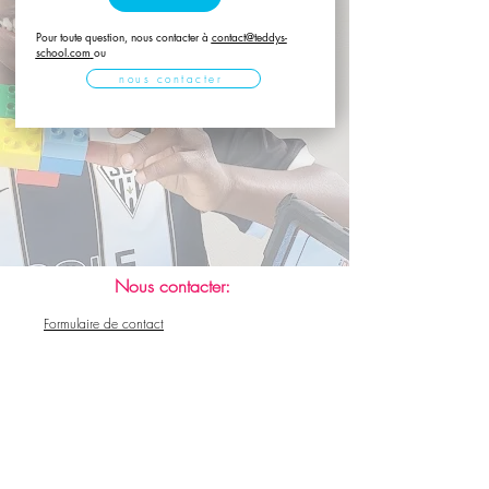
Pour toute question, nous contacter à
contact@teddys-
school.com
ou
nous contacter
Nous contacter:
Formulaire de contact
WhatsApp (urgence uniquement) :
+41 76 273 95 71
E-mail:
contact@teddys-school.com