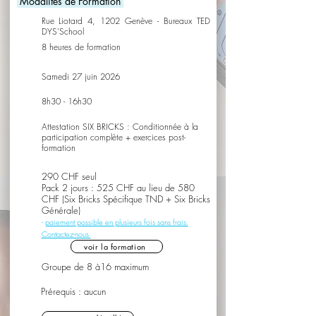
Modalités de Formation
​Rue Liotard 4, 1202 Genève - Bureaux TED
DYS'School
8 heures de formation
Samedi 27 juin 2026
8h30 - 16h30
Attestation SIX BRICKS : Conditionnée à la
participation complète + exercices post-
formation
290 CHF seul
Pack 2 jours : 525 CHF au lieu de 580
CHF (Six Bricks Spécifique TND + Six Bricks
Générale)
-
paiement possible en plusieurs fois sans frais.
Contactez-nous
voir la formation
Groupe de 8 à16 maximum
Prérequis : aucun