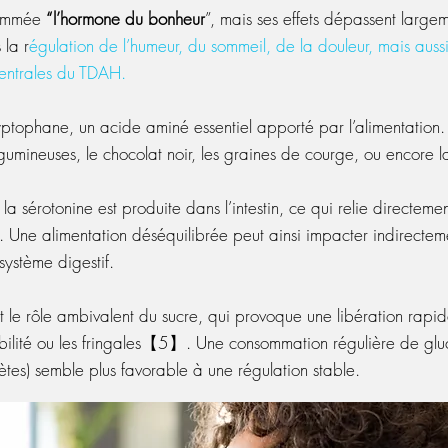
rnommée
“l’hormone du bonheur
”, mais ses effets dépassent largem
 la r
égulation de l’humeur, du sommeil, de la douleur, mais aussi 
centrales du TDAH.
tryptophane, un acide aminé essentiel apporté par l’alimentatio
égumineuses, le chocolat noir, les graines de courge, ou encore 
la sérotonine est produite dans l’intestin, ce qui relie directemen
ne alimentation déséquilibrée peut ainsi impacter indirectem
système digestif.
nt le rôle ambivalent du sucre, qui provoque une libération rapid
ritabilité ou les fringales【5】. Une consommation régulière de g
tes) semble plus favorable à une régulation stable.