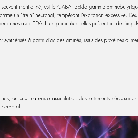
s souvent mentionné, est le GABA (acide gamma-aminobutyrique)
 comme un “frein” neuronal, tempérant l’excitation excessive. D
s personnes avec TDAH, en particulier celles présentant de l’imp
t synthétisés à partir d’acides aminés, issus des protéines alime
éines, ou une mauvaise assimilation des nutriments nécessaire
 cérébral.