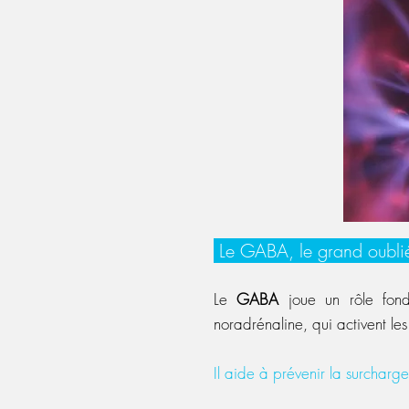
Le GABA, le grand oubli
Le
GABA
joue un rôle fon
noradrénaline, qui activent le
Il aide à prévenir la surcharge 