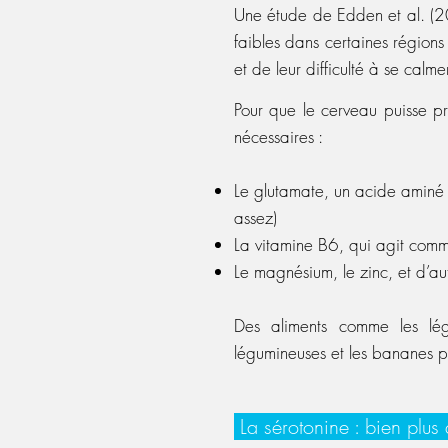
Une étude de Edden et al. (2
faibles dans certaines région
et de leur difficulté à se calmer
Pour que le cerveau puisse p
nécessaires :
Le glutamate, un acide aminé i
assez)
La vitamine B6, qui agit com
Le magnésium, le zinc, et d’au
Des aliments comme les légu
légumineuses et les bananes pe
La sérotonine : bien plu