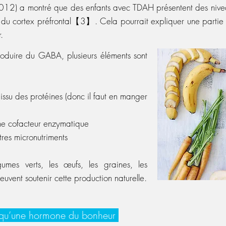
012) a montré que des enfants avec TDAH présentent des nive
s du cortex préfrontal【3】. Cela pourrait expliquer une partie 
.
roduire du GABA, plusieurs éléments sont
ssu des protéines (donc il faut en manger
me cofacteur enzymatique
tres micronutriments
mes verts, les œufs, les graines, les
uvent soutenir cette production naturelle.
s qu’une hormone du bonheur