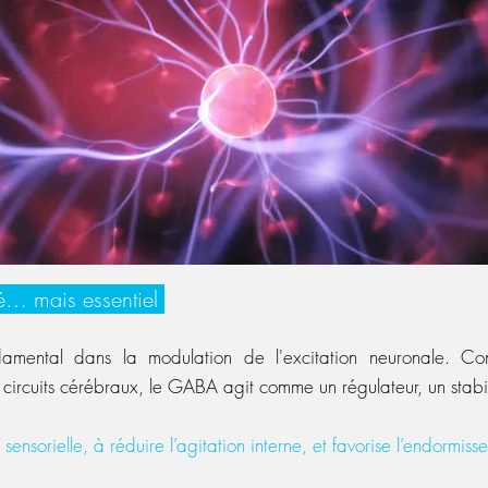
é… mais essentiel
damental dans la modulation de l'excitation neuronale. C
s circuits cérébraux, le GABA agit comme un régulateur, un stabil
sensorielle, à réduire l’agitation interne, et favorise l’endormiss